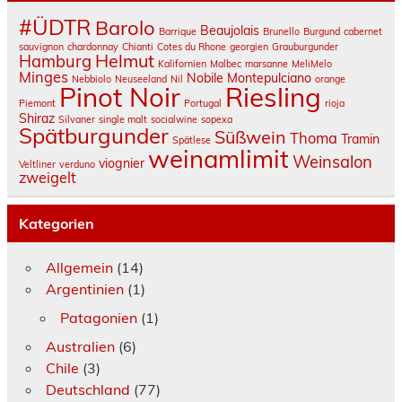
#ÜDTR
Barolo
Beaujolais
Barrique
Brunello
Burgund
cabernet
sauvignon
chardonnay
Chianti
Cotes du Rhone
georgien
Grauburgunder
Helmut
Hamburg
Kalifornien
Malbec
marsanne
MeliMelo
Minges
Nobile Montepulciano
Nebbiolo
Neuseeland
Nil
orange
Pinot Noir
Riesling
Piemont
Portugal
rioja
Shiraz
Silvaner
single malt
socialwine
sopexa
Spätburgunder
Süßwein
Thoma
Tramin
Spätlese
weinamlimit
Weinsalon
viognier
Veltliner
verduno
zweigelt
Kategorien
Allgemein
(14)
Argentinien
(1)
Patagonien
(1)
Australien
(6)
Chile
(3)
Deutschland
(77)