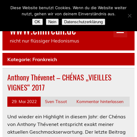
Skip
to
Diese Website benutzt Cookies. Wenn du die Website weiter
content
nutzt, gehen wir von deinem Einverständnis aus.
OK
Nein
Datenschutzerklärung
wwW.einfreun.de
nicht nur flüssiger Hedonismus
Kategorie:
Frankreich
Anthony Thévenet – CHÉNAS „VIEILLES
VIGNES“ 2017
29. Mai 2022
Sven Tissot
Kommentar hinterlassen
Und wieder ein Highlight in diesem Jahr: der Chénas
von Anthony Thévenet entspricht exakt meiner
aktuellen Geschmackserwartung. Der letzte Beitrag