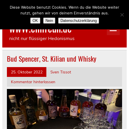
Skip
to
Diese Website benutzt Cookies. Wenn du die Website weiter
content
nutzt, gehen wir von deinem Einverständnis aus.
OK
Nein
Datenschutzerklärung
wwW.einfreun.de
nicht nur flüssiger Hedonismus
Bud Spencer, St. Kilian und Whisky
25. Oktober 2022
Sven Tissot
Kommentar hinterlassen