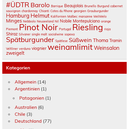
#ÜDTR
Barolo
Beaujolais
Barrique
Brunello
Burgund
cabernet
sauvignon
chardonnay
Chianti
Cotes du Rhone
georgien
Grauburgunder
Helmut
Hamburg
Kalifornien
Malbec
marsanne
MeliMelo
Minges
Nobile Montepulciano
Nebbiolo
Neuseeland
Nil
orange
Pinot Noir
Riesling
Piemont
Portugal
rioja
Shiraz
Silvaner
single malt
socialwine
sopexa
Spätburgunder
Süßwein
Thoma
Tramin
Spätlese
weinamlimit
Weinsalon
viognier
Veltliner
verduno
zweigelt
Kategorien
Allgemein
(14)
Argentinien
(1)
Patagonien
(1)
Australien
(6)
Chile
(3)
Deutschland
(77)