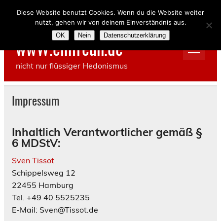
Skip
to
Diese Website benutzt Cookies. Wenn du die Website weiter
content
nutzt, gehen wir von deinem Einverständnis aus.
OK
Nein
Datenschutzerklärung
wwW.einfreun.de
nicht nur flüssiger Hedonismus
Impressum
Inhaltlich Verantwortlicher gemäß §
6 MDStV:
Sven Tissot
Schippelsweg 12
22455 Hamburg
Tel. +49 40 5525235
E-Mail: Sven@Tissot.de