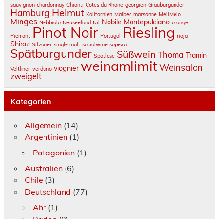
sauvignon
chardonnay
Chianti
Cotes du Rhone
georgien
Grauburgunder
Helmut
Hamburg
Kalifornien
Malbec
marsanne
MeliMelo
Minges
Nobile Montepulciano
Nebbiolo
Neuseeland
Nil
orange
Pinot Noir
Riesling
Piemont
Portugal
rioja
Shiraz
Silvaner
single malt
socialwine
sopexa
Spätburgunder
Süßwein
Thoma
Tramin
Spätlese
weinamlimit
Weinsalon
viognier
Veltliner
verduno
zweigelt
Kategorien
Allgemein
(14)
Argentinien
(1)
Patagonien
(1)
Australien
(6)
Chile
(3)
Deutschland
(77)
Ahr
(1)
Baden
(8)