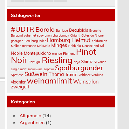
Schlagwörter
#ÜDTR
Barolo
Beaujolais
Barrique
Brunello
Burgund
cabernet sauvignon
chardonnay
Chianti
Cotes du Rhone
Helmut
Hamburg
georgien
Grauburgunder
Kalifornien
Minges
Malbec
marsanne
MeliMelo
Nebbiolo
Neuseeland
Nil
Pinot
Nobile Montepulciano
orange
Piemont
Noir
Riesling
Shiraz
Portugal
rioja
Silvaner
Spätburgunder
single malt
socialwine
sopexa
Süßwein
Thoma
Tramin
Spätlese
Veltliner
verduno
weinamlimit
Weinsalon
viognier
zweigelt
Kategorien
Allgemein
(14)
Argentinien
(1)