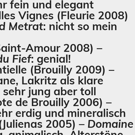
r fein und elegant
lles Vignes
(Fleurie 2008)
d Metrat
: nicht so mein
Saint-Amour 2008) –
u Fief
: genial!
tielle
(Brouilly 2009) –
ne, Lakritz als klare
sehr jung aber toll
te de Brouilly 2006) –
ehr erdig und mineralisch
(Julienas 2005) –
Domaine
ig, animalisch, Alterstöne,