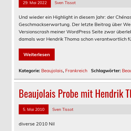
29. Mai 2022
Sven Tissot
Und wieder ein Highlight in diesem Jahr: der Chéna
Geschmackserwartung. Der letzte Beitrag über Wein
Versionscrash meiner WordPress Seite zwar überlebt 
damals war Hendrik Thoma schon verantwortlich für 
Weiterlesen
Kategorie:
Beaujolais
,
Frankreich
Schlagwörter:
Beau
Beaujolais Probe mit Hendrik 
5. Mai 2010
Sven Tissot
diverse 2010 Nil