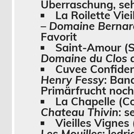
Überraschung, seh
La Roilette Viei
–
Domaine Bernar
Favorit
Saint-Amou
r (
Domaine du Clos d
Cuvee Confiden
Henry Fessy
: Bana
Primärfrucht noch 
La Chapelle
(Co
Chateau Thivin
: s
Vieilles Vignes
Les Mouilles
: ledr