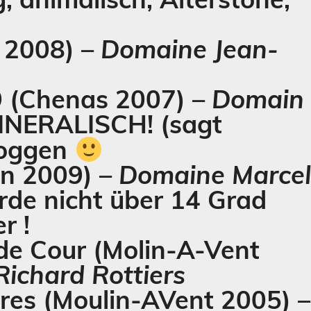
 2008) –
Domaine Jean-
9
(Chenas 2007) –
Domain
MINERALISCH! (sagt
bloggen
n 2009) –
Domaine Marce
 Erde nicht über 14 Grad
r !
de Cour
(Molin-A-Vent
ichard Rottiers
res
(Moulin-AVent 2005) –