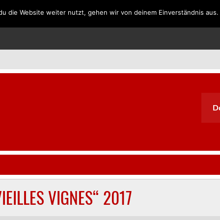
u die Website weiter nutzt, gehen wir von deinem Einverständnis aus.
SPANIEN
PORTUGAL
GRIECHENLAND
SÜDAFRIKA
D
IEILLES VIGNES“ 2017