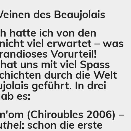
einen des Beaujolais
ch hatte ich von den
icht viel erwartet – was
grandioses Vorurteil!
hat uns mit viel Spass
chichten durch die Welt
jolais geführt. In drei
gab es:
m'om
(Chiroubles 2006) –
thel
: schon die erste