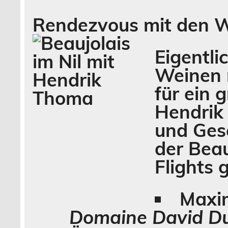
Rendezvous mit den W
Eigentli
Weinen n
für ein 
Hendrik 
und Ges
der Beau
Flights 
Maxi
Domaine David Du