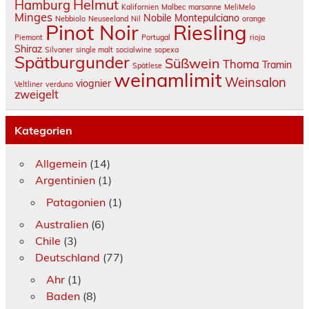
Helmut
Hamburg
Kalifornien
Malbec
marsanne
MeliMelo
Minges
Nobile Montepulciano
Nebbiolo
Neuseeland
Nil
orange
Pinot Noir
Riesling
Piemont
Portugal
rioja
Shiraz
Silvaner
single malt
socialwine
sopexa
Spätburgunder
Süßwein
Thoma
Tramin
Spätlese
weinamlimit
Weinsalon
viognier
Veltliner
verduno
zweigelt
Kategorien
Allgemein
(14)
Argentinien
(1)
Patagonien
(1)
Australien
(6)
Chile
(3)
Deutschland
(77)
Ahr
(1)
Baden
(8)