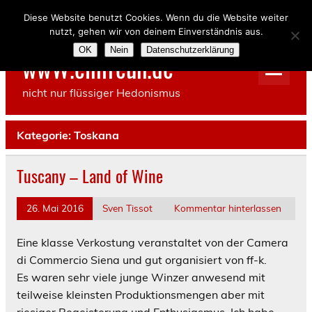
Skip
to
Diese Website benutzt Cookies. Wenn du die Website weiter
content
nutzt, gehen wir von deinem Einverständnis aus.
OK
Nein
Datenschutzerklärung
wwW.einfreun.de
nicht nur flüssiger Hedonismus
Kategorie:
Toskana
Tuscany – Land of Wine
26. Mai 2016
Sven Tissot
Kommentar hinterlassen
Eine klasse Verkostung veranstaltet von der Camera
di Commercio Siena und gut organisiert von ff-k.
Es waren sehr viele junge Winzer anwesend mit
teilweise kleinsten Produktionsmengen aber mit