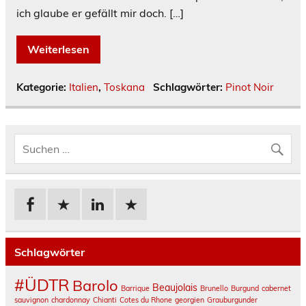
ich glaube er gefällt mir doch. […]
Weiterlesen
Kategorie:
Italien
,
Toskana
Schlagwörter:
Pinot Noir
Schlagwörter
#ÜDTR
Barolo
Beaujolais
Barrique
Brunello
Burgund
cabernet
sauvignon
chardonnay
Chianti
Cotes du Rhone
georgien
Grauburgunder