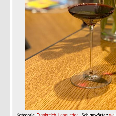
Kategorie:
Frankreich
,
Languedoc
Schlagwörter:
wei