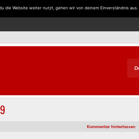
u die Website weiter nutzt, gehen wir von deinem Einverständnis aus.
SPANIEN
PORTUGAL
GRIECHENLAND
SÜDAFRIKA
D
19
Kommentar hinterlassen