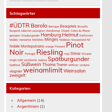
Schlagwörter
d
#ÜDTR
Barolo
Beaujolais
Barrique
Brunello
Burgund
cabernet sauvignon
chardonnay
Chianti
Cotes du Rhone
Helmut
Hamburg
georgien
Grauburgunder
Kalifornien
Minges
Malbec
marsanne
MeliMelo
Nebbiolo
Neuseeland
Nil
Pinot
Nobile Montepulciano
orange
Piemont
Noir
Riesling
Shiraz
Portugal
rioja
Silvaner
Spätburgunder
single malt
socialwine
sopexa
Süßwein
Thoma
Tramin
Spätlese
Veltliner
verduno
weinamlimit
Weinsalon
viognier
zweigelt
Kategorien
Allgemein
(14)
Argentinien
(1)