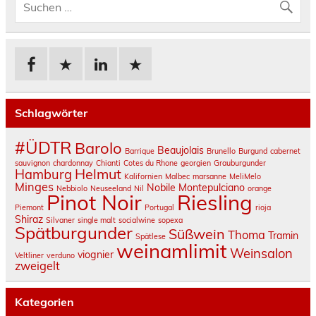
Schlagwörter
#ÜDTR
Barolo
Beaujolais
Barrique
Brunello
Burgund
cabernet
sauvignon
chardonnay
Chianti
Cotes du Rhone
georgien
Grauburgunder
Helmut
Hamburg
Kalifornien
Malbec
marsanne
MeliMelo
Minges
Nobile Montepulciano
Nebbiolo
Neuseeland
Nil
orange
Pinot Noir
Riesling
Piemont
Portugal
rioja
Shiraz
Silvaner
single malt
socialwine
sopexa
Spätburgunder
Süßwein
Thoma
Tramin
Spätlese
weinamlimit
Weinsalon
viognier
Veltliner
verduno
zweigelt
Kategorien