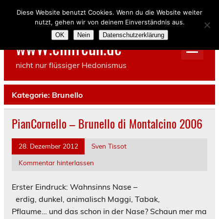
Skip
to
Diese Website benutzt Cookies. Wenn du die Website weiter
content
nutzt, gehen wir von deinem Einverständnis aus.
OK
Nein
Datenschutzerklärung
wwW.einfreun.de
nicht nur flüssiger Hedonismus
Kategorie:
Brunello
PianCornello – Brunello di Montalcino 2006
28. Dezember 2012
Sven Tissot
Kommentar hinterlassen
Erster Eindruck: Wahnsinns Nase –
erdig, dunkel, animalisch Maggi, Tabak,
Pflaume… und das schon in der Nase? Schaun mer ma