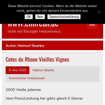
Skip
to
Diese Website benutzt Cookies. Wenn du die Website weiter
content
nutzt, gehen wir von deinem Einverständnis aus.
OK
Nein
Datenschutzerklärung
wwW.einfreun.de
nicht nur flüssiger Hedonismus
Autor:
Helmut Skarka
Cotes du Rhone Vieilles Vignes
9. Mai 2005
Helmut Skarka
Kommentar hinterlassen
2000 Vieille Julienne
Vom Preis/Leistung her gibts gleich 5 Sterne: