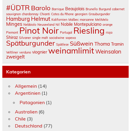
#ÜDTR
Barolo
Beaujolais
Barrique
Brunello
Burgund
cabernet
sauvignon
chardonnay
Chianti
Cotes du Rhone
georgien
Grauburgunder
Helmut
Hamburg
Kalifornien
Malbec
marsanne
MeliMelo
Minges
Nobile Montepulciano
Nebbiolo
Neuseeland
Nil
orange
Pinot Noir
Riesling
Piemont
Portugal
rioja
Shiraz
Silvaner
single malt
socialwine
sopexa
Spätburgunder
Süßwein
Thoma
Tramin
Spätlese
weinamlimit
Weinsalon
viognier
Veltliner
verduno
zweigelt
Kategorien
Allgemein
(14)
Argentinien
(1)
Patagonien
(1)
Australien
(6)
Chile
(3)
Deutschland
(77)