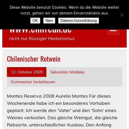
Skip
to
Diese Website benutzt Cookies. Wenn du die Website weiter
content
nutzt, gehen wir von deinem Einverständnis aus.
OK
Nein
Datenschutzerklärung
wwW.einfreun.de
nicht nur flüssiger Hedonismus
Chilenischer Rotwein
11. Oktober 2009
Sebastian Middeke
Kommentar hinterlassen
Montes Reserva 2008 Aurelio Montes
Für dieses
Wochenende habe ich ein besonderes Vorhaben
geplant: Ich werde den 'Vater' und den 'Sohn' eines
Weines verkosten. Das gleiche Weingut, die gleiche
Rebsorte, unterschiedlicher Ausbau. Den Anfang