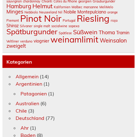
sauvignon
chardonnay
Chianti
Cotes du Rhone
georgien
Grauburgunder
Helmut
Hamburg
Kalifornien
Malbec
marsanne
MeliMelo
Minges
Nobile Montepulciano
Nebbiolo
Neuseeland
Nil
orange
Pinot Noir
Riesling
Piemont
Portugal
rioja
Shiraz
Silvaner
single malt
socialwine
sopexa
Spätburgunder
Süßwein
Thoma
Tramin
Spätlese
weinamlimit
Weinsalon
viognier
Veltliner
verduno
zweigelt
Kategorien
Allgemein
(14)
Argentinien
(1)
Patagonien
(1)
Australien
(6)
Chile
(3)
Deutschland
(77)
Ahr
(1)
Baden
(8)