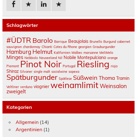
Schlagwörter
#ÜDTR
Barolo
Beaujolais
Barrique
Brunello
Burgund
cabernet
sauvignon
chardonnay
Chianti
Cotes du Rhone
georgien
Grauburgunder
Helmut
Hamburg
Kalifornien
Malbec
marsanne
MeliMelo
Minges
Nobile Montepulciano
Nebbiolo
Neuseeland
Nil
orange
Pinot Noir
Riesling
Piemont
Portugal
rioja
Shiraz
Silvaner
single malt
socialwine
sopexa
Spätburgunder
Süßwein
Thoma
Tramin
Spätlese
weinamlimit
Weinsalon
viognier
Veltliner
verduno
zweigelt
Kategorien
Allgemein
(14)
Argentinien
(1)