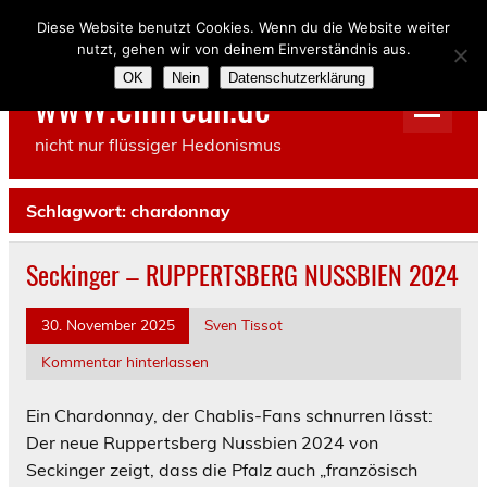
Skip
to
Diese Website benutzt Cookies. Wenn du die Website weiter
content
nutzt, gehen wir von deinem Einverständnis aus.
OK
Nein
Datenschutzerklärung
wwW.einfreun.de
nicht nur flüssiger Hedonismus
Schlagwort:
chardonnay
Seckinger – RUPPERTSBERG NUSSBIEN 2024
30. November 2025
Sven Tissot
Kommentar hinterlassen
Ein Chardonnay, der Chablis-Fans schnurren lässt:
Der neue Ruppertsberg Nussbien 2024 von
Seckinger zeigt, dass die Pfalz auch „französisch