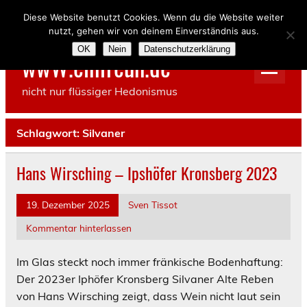
Skip
to
Diese Website benutzt Cookies. Wenn du die Website weiter
content
nutzt, gehen wir von deinem Einverständnis aus.
OK
Nein
Datenschutzerklärung
wwW.einfreun.de
nicht nur flüssiger Hedonismus
Schlagwort:
Silvaner
Hans Wirsching – Ipshöfer Kronsberg 2023
19. Dezember 2025
Sven Tissot
Kommentar hinterlassen
Im Glas steckt noch immer fränkische Bodenhaftung:
Der 2023er Iphöfer Kronsberg Silvaner Alte Reben
von Hans Wirsching zeigt, dass Wein nicht laut sein