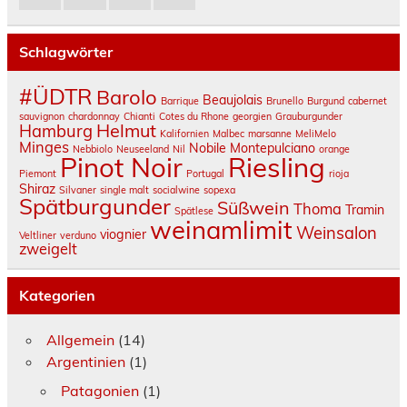
Schlagwörter
#ÜDTR
Barolo
Beaujolais
Barrique
Brunello
Burgund
cabernet
sauvignon
chardonnay
Chianti
Cotes du Rhone
georgien
Grauburgunder
Helmut
Hamburg
Kalifornien
Malbec
marsanne
MeliMelo
Minges
Nobile Montepulciano
Nebbiolo
Neuseeland
Nil
orange
Pinot Noir
Riesling
Piemont
Portugal
rioja
Shiraz
Silvaner
single malt
socialwine
sopexa
Spätburgunder
Süßwein
Thoma
Tramin
Spätlese
weinamlimit
Weinsalon
viognier
Veltliner
verduno
zweigelt
Kategorien
Allgemein
(14)
Argentinien
(1)
Patagonien
(1)