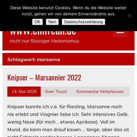
Skip
to
Diese Website benutzt Cookies. Wenn du die Website weiter
content
nutzt, gehen wir von deinem Einverständnis aus.
OK
Nein
Datenschutzerklärung
wwW.einfreun.de
nicht nur flüssiger Hedonismus
Schlagwort:
marsanne
Knipser – Marsannier 2022
14. Mai 2026
Sven Tissot
Kommentar hinterlassen
Knipser kannte ich v.a. für Riesling, Marsanne noch
nie erlebt und Viognier liebe ich. Sehr intensives Gelb,
wenig Nase (für mich .. etwas Aprikose). Voll im
Mund, da kann man drauf kauen … lange, aber das ist