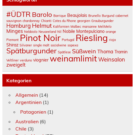
#ÜDTR
Barolo
Beaujolais
Barrique
Brunello
Burgund
cabernet
sauvignon
chardonnay
Chianti
Cotes du Rhone
georgien
Grauburgunder
Helmut
Hamburg
Kalifornien
Malbec
marsanne
MeliMelo
Minges
Nobile Montepulciano
Nebbiolo
Neuseeland
Nil
orange
Pinot Noir
Riesling
Piemont
Portugal
rioja
Shiraz
Silvaner
single malt
socialwine
sopexa
Spätburgunder
Süßwein
Thoma
Tramin
Spätlese
weinamlimit
Weinsalon
viognier
Veltliner
verduno
zweigelt
Kategorien
Allgemein
(14)
Argentinien
(1)
Patagonien
(1)
Australien
(6)
Chile
(3)