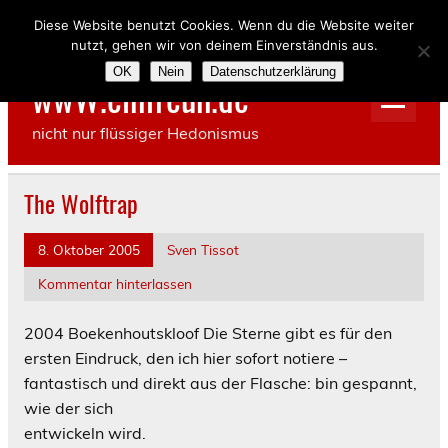
Skip
to
Diese Website benutzt Cookies. Wenn du die Website weiter
content
nutzt, gehen wir von deinem Einverständnis aus.
OK
Nein
Datenschutzerklärung
wwW.einfreun.de
nicht nur flüssiger Hedonismus
The Wolftrap
8. Oktober 2005
Sven Tissot
Kommentar hinterlassen
2004 Boekenhoutskloof
Die Sterne gibt es für den
ersten Eindruck, den ich hier sofort notiere –
fantastisch und direkt aus der Flasche: bin gespannt,
wie der sich
entwickeln wird.