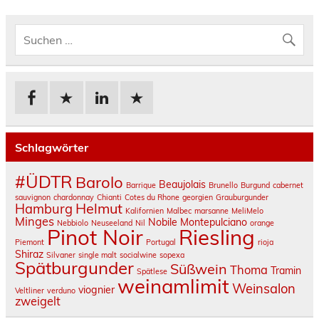
Schlagwörter
#ÜDTR
Barolo
Beaujolais
Barrique
Brunello
Burgund
cabernet
sauvignon
chardonnay
Chianti
Cotes du Rhone
georgien
Grauburgunder
Helmut
Hamburg
Kalifornien
Malbec
marsanne
MeliMelo
Minges
Nobile Montepulciano
Nebbiolo
Neuseeland
Nil
orange
Pinot Noir
Riesling
Piemont
Portugal
rioja
Shiraz
Silvaner
single malt
socialwine
sopexa
Spätburgunder
Süßwein
Thoma
Tramin
Spätlese
weinamlimit
Weinsalon
viognier
Veltliner
verduno
zweigelt