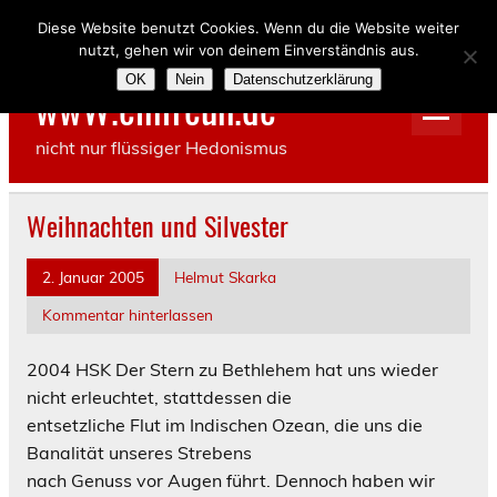
Skip
to
Diese Website benutzt Cookies. Wenn du die Website weiter
content
nutzt, gehen wir von deinem Einverständnis aus.
OK
Nein
Datenschutzerklärung
wwW.einfreun.de
nicht nur flüssiger Hedonismus
Weihnachten und Silvester
2. Januar 2005
Helmut Skarka
Kommentar hinterlassen
2004 HSK
Der Stern zu Bethlehem hat uns wieder
nicht erleuchtet, stattdessen die
entsetzliche Flut im Indischen Ozean, die uns die
Banalität unseres Strebens
nach Genuss vor Augen führt. Dennoch haben wir