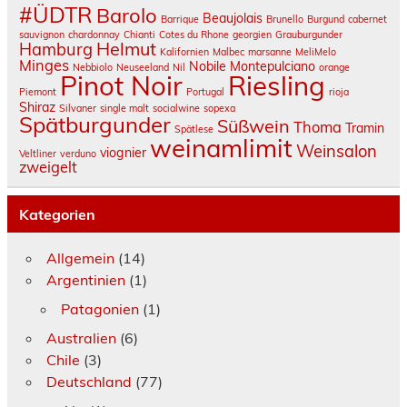
#ÜDTR
Barolo
Beaujolais
Barrique
Brunello
Burgund
cabernet
sauvignon
chardonnay
Chianti
Cotes du Rhone
georgien
Grauburgunder
Helmut
Hamburg
Kalifornien
Malbec
marsanne
MeliMelo
Minges
Nobile Montepulciano
Nebbiolo
Neuseeland
Nil
orange
Pinot Noir
Riesling
Piemont
Portugal
rioja
Shiraz
Silvaner
single malt
socialwine
sopexa
Spätburgunder
Süßwein
Thoma
Tramin
Spätlese
weinamlimit
Weinsalon
viognier
Veltliner
verduno
zweigelt
Kategorien
Allgemein
(14)
Argentinien
(1)
Patagonien
(1)
Australien
(6)
Chile
(3)
Deutschland
(77)