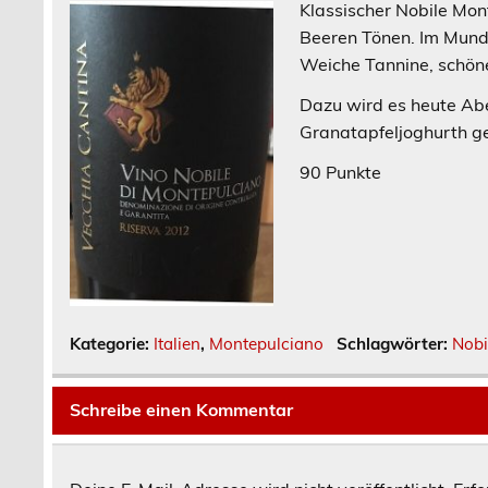
Klassischer Nobile Mon
Beeren Tönen. Im Mund v
Weiche Tannine, schöne
Dazu wird es heute Abe
Granatapfeljoghurth ge
90 Punkte
Kategorie:
Italien
,
Montepulciano
Schlagwörter:
Nobi
Schreibe einen Kommentar