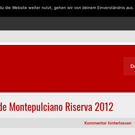
u die Website weiter nutzt, gehen wir von deinem Einverständnis aus.
SPANIEN
PORTUGAL
GRIECHENLAND
SÜDAFRIKA
D
 de Montepulciano Riserva 2012
Kommentar hinterlassen