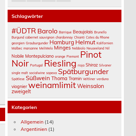
Schlagwörter
#ÜDTR
Barolo
Beaujolais
Barrique
Brunello
Burgund
cabernet sauvignon
chardonnay
Chianti
Cotes du Rhone
Helmut
Hamburg
georgien
Grauburgunder
Kalifornien
Minges
Malbec
marsanne
MeliMelo
Nebbiolo
Neuseeland
Nil
Pinot
Nobile Montepulciano
orange
Piemont
Noir
Riesling
Shiraz
Portugal
rioja
Silvaner
Spätburgunder
single malt
socialwine
sopexa
Süßwein
Thoma
Tramin
Spätlese
Veltliner
verduno
weinamlimit
Weinsalon
viognier
zweigelt
Kategorien
Allgemein
(14)
Argentinien
(1)