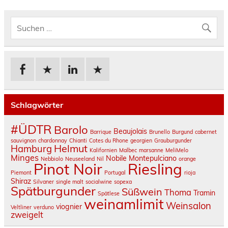
Schlagwörter
#ÜDTR
Barolo
Beaujolais
Barrique
Brunello
Burgund
cabernet
sauvignon
chardonnay
Chianti
Cotes du Rhone
georgien
Grauburgunder
Helmut
Hamburg
Kalifornien
Malbec
marsanne
MeliMelo
Minges
Nobile Montepulciano
Nebbiolo
Neuseeland
Nil
orange
Pinot Noir
Riesling
Piemont
Portugal
rioja
Shiraz
Silvaner
single malt
socialwine
sopexa
Spätburgunder
Süßwein
Thoma
Tramin
Spätlese
weinamlimit
Weinsalon
viognier
Veltliner
verduno
zweigelt