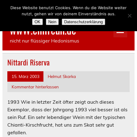
Skip
to
Diese Website benutzt Cookies. Wenn du die Website weiter
content
nutzt, gehen wir von deinem Einverständnis aus.
OK
Nein
Datenschutzerklärung
wwW.einfreun.de
nicht nur flüssiger Hedonismus
Nittardi Riserva
15. März 2003
Helmut Skarka
Kommentar hinterlassen
1993
Wie in letzter Zeit öfter zeigt auch dieses
Exemplar, dass der Jahrgang 1993 viel besser ist als
sein Ruf. Ein sehr lebendiger Wein mit der typischen
Chianti-Kirschfrucht, hat uns zum Skat sehr gut
gefallen.