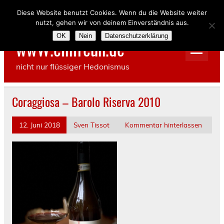
Skip
to
Diese Website benutzt Cookies. Wenn du die Website weiter
content
nutzt, gehen wir von deinem Einverständnis aus.
OK
Nein
Datenschutzerklärung
wwW.einfreun.de
nicht nur flüssiger Hedonismus
Coraggiosa – Barolo Riserva 2010
12. Juni 2018
Sven Tissot
Kommentar hinterlassen