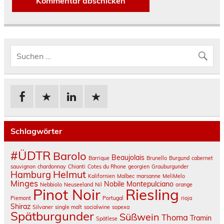
Schlagwörter
#ÜDTR
Barolo
Beaujolais
Barrique
Brunello
Burgund
cabernet
sauvignon
chardonnay
Chianti
Cotes du Rhone
georgien
Grauburgunder
Helmut
Hamburg
Kalifornien
Malbec
marsanne
MeliMelo
Minges
Nobile Montepulciano
Nebbiolo
Neuseeland
Nil
orange
Pinot Noir
Riesling
Piemont
Portugal
rioja
Shiraz
Silvaner
single malt
socialwine
sopexa
Spätburgunder
Süßwein
Thoma
Tramin
Spätlese