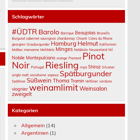
r
Schlagwörter
#ÜDTR
Barolo
Beaujolais
Barrique
Brunello
Burgund
cabernet sauvignon
chardonnay
Chianti
Cotes du Rhone
Helmut
Hamburg
georgien
Grauburgunder
Kalifornien
Minges
Malbec
marsanne
MeliMelo
Nebbiolo
Neuseeland
Nil
Pinot
Nobile Montepulciano
orange
Piemont
Noir
Riesling
Shiraz
Portugal
rioja
Silvaner
Spätburgunder
single malt
socialwine
sopexa
Süßwein
Thoma
Tramin
Spätlese
Veltliner
verduno
weinamlimit
Weinsalon
viognier
zweigelt
Kategorien
Allgemein
(14)
Argentinien
(1)