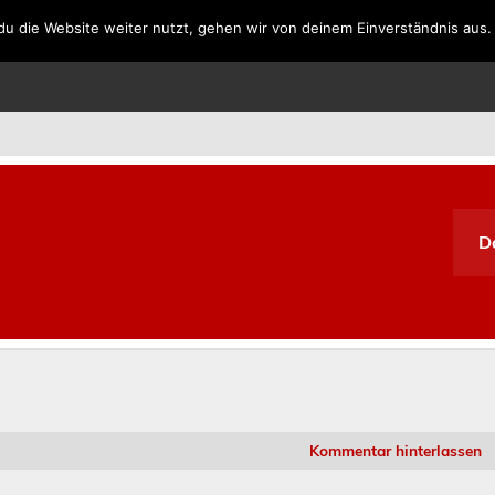
u die Website weiter nutzt, gehen wir von deinem Einverständnis aus.
SPANIEN
PORTUGAL
GRIECHENLAND
SÜDAFRIKA
D
Kommentar hinterlassen