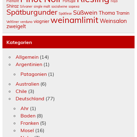
Piemont
Portugal
rioja
Shiraz
Silvaner
single malt
socialwine
sopexa
Spätburgunder
Süßwein
Thoma
Tramin
Spätlese
weinamlimit
Weinsalon
viognier
Veltliner
verduno
zweigelt
Kategorien
Allgemein
(14)
Argentinien
(1)
Patagonien
(1)
Australien
(6)
Chile
(3)
Deutschland
(77)
Ahr
(1)
Baden
(8)
Franken
(5)
Mosel
(16)