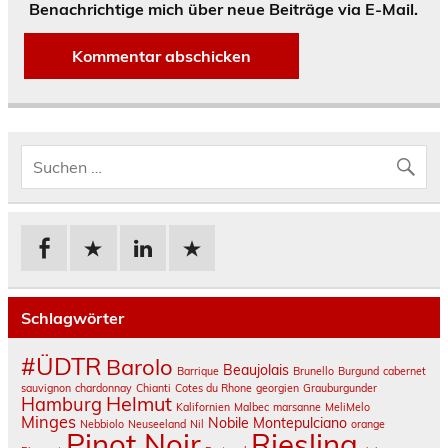
Benachrichtige mich über neue Beiträge via E-Mail.
Schlagwörter
#ÜDTR
Barolo
Beaujolais
Barrique
Brunello
Burgund
cabernet
sauvignon
chardonnay
Chianti
Cotes du Rhone
georgien
Grauburgunder
Helmut
Hamburg
Kalifornien
Malbec
marsanne
MeliMelo
Minges
Nobile Montepulciano
Nebbiolo
Neuseeland
Nil
orange
Pinot Noir
Riesling