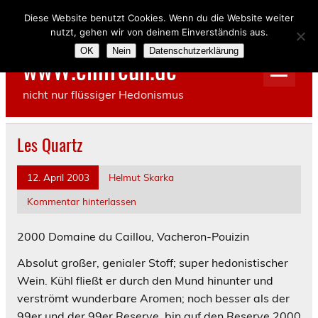
Skip
to
Diese Website benutzt Cookies. Wenn du die Website weiter
content
nutzt, gehen wir von deinem Einverständnis aus.
OK
Nein
Datenschutzerklärung
wwW.einfreun.de
nicht nur flüssiger Hedonismus
Les Quartz
12. April 2003
Helmut Skarka
Kommentar hinterlassen
2000
Domaine du Caillou, Vacheron-Pouizin
Absolut großer, genialer Stoff; super hedonistischer
Wein. Kühl fließt er durch den Mund hinunter und
verströmt wunderbare Aromen; noch besser als der
99er und der 99er Reserve, bin auf den Reserve 2000