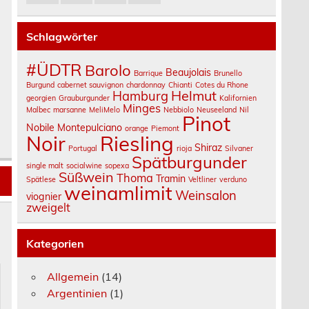
d
Schlagwörter
#ÜDTR
Barolo
Beaujolais
Barrique
Brunello
Burgund
cabernet sauvignon
chardonnay
Chianti
Cotes du Rhone
Helmut
Hamburg
georgien
Grauburgunder
Kalifornien
Minges
Malbec
marsanne
MeliMelo
Nebbiolo
Neuseeland
Nil
Pinot
Nobile Montepulciano
orange
Piemont
Noir
Riesling
Shiraz
Portugal
rioja
Silvaner
Spätburgunder
single malt
socialwine
sopexa
Süßwein
Thoma
Tramin
Spätlese
Veltliner
verduno
weinamlimit
Weinsalon
viognier
zweigelt
Kategorien
Allgemein
(14)
Argentinien
(1)