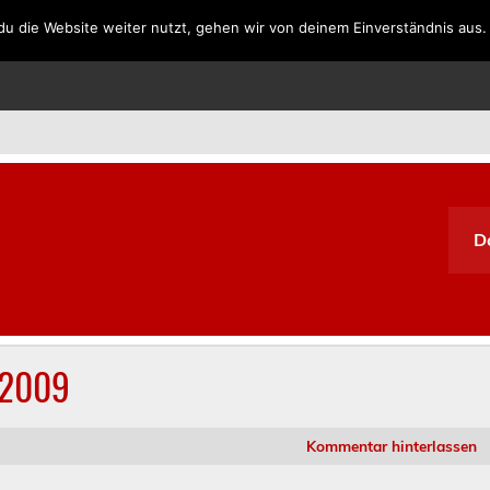
u die Website weiter nutzt, gehen wir von deinem Einverständnis aus.
SPANIEN
PORTUGAL
GRIECHENLAND
SÜDAFRIKA
D
 2009
Kommentar hinterlassen