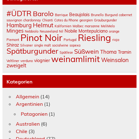
#ÜDTR
Barolo
Beaujolais
Barrique
Brunello
Burgund
cabernet
sauvignon
chardonnay
Chianti
Cotes du Rhone
georgien
Grauburgunder
Helmut
Hamburg
Kalifornien
Malbec
marsanne
MeliMelo
Minges
Nobile Montepulciano
Nebbiolo
Neuseeland
Nil
orange
Pinot Noir
Riesling
Piemont
Portugal
rioja
Shiraz
Silvaner
single malt
socialwine
sopexa
Spätburgunder
Süßwein
Thoma
Tramin
Spätlese
weinamlimit
Weinsalon
viognier
Veltliner
verduno
zweigelt
Kategorien
Allgemein
(14)
Argentinien
(1)
Patagonien
(1)
Australien
(6)
Chile
(3)
Deutschland
(77)