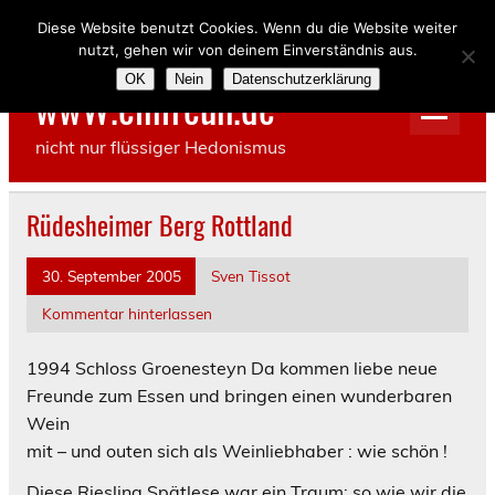
Skip
to
Diese Website benutzt Cookies. Wenn du die Website weiter
content
nutzt, gehen wir von deinem Einverständnis aus.
OK
Nein
Datenschutzerklärung
wwW.einfreun.de
nicht nur flüssiger Hedonismus
Rüdesheimer Berg Rottland
30. September 2005
Sven Tissot
Kommentar hinterlassen
1994 Schloss Groenesteyn
Da kommen liebe neue
Freunde zum Essen und bringen einen wunderbaren
Wein
mit – und outen sich als Weinliebhaber : wie schön !
Diese Riesling Spätlese war ein Traum: so wie wir die