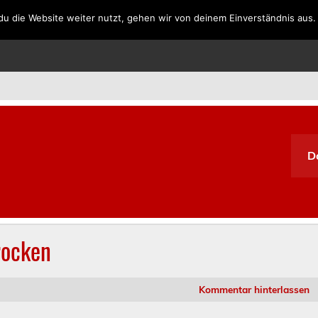
u die Website weiter nutzt, gehen wir von deinem Einverständnis aus.
SPANIEN
PORTUGAL
GRIECHENLAND
SÜDAFRIKA
D
rocken
Kommentar hinterlassen