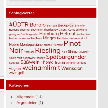
Schlagwörter
#ÜDTR
Barolo
Beaujolais
Barrique
Brunello
Burgund
cabernet sauvignon
chardonnay
Chianti
Cotes du Rhone
Helmut
Hamburg
georgien
Grauburgunder
Kalifornien
Minges
Malbec
marsanne
MeliMelo
Nebbiolo
Neuseeland
Nil
Pinot
Nobile Montepulciano
orange
Piemont
Noir
Riesling
Shiraz
Portugal
rioja
Silvaner
n
Spätburgunder
single malt
socialwine
sopexa
Süßwein
Thoma
Tramin
Spätlese
Veltliner
verduno
weinamlimit
Weinsalon
viognier
zweigelt
Kategorien
Allgemein
(14)
Argentinien
(1)