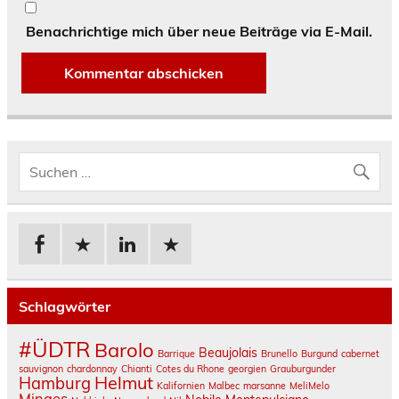
Benachrichtige mich über neue Beiträge via E-Mail.
Schlagwörter
#ÜDTR
Barolo
Beaujolais
Barrique
Brunello
Burgund
cabernet
sauvignon
chardonnay
Chianti
Cotes du Rhone
georgien
Grauburgunder
Helmut
Hamburg
Kalifornien
Malbec
marsanne
MeliMelo