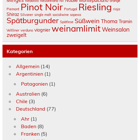
Minges
Nobile Montepulciano
Nebbiolo
Neuseeland
Nil
orange
Pinot Noir
Riesling
Piemont
Portugal
rioja
Shiraz
Silvaner
single malt
socialwine
sopexa
Spätburgunder
Süßwein
Thoma
Tramin
Spätlese
weinamlimit
Weinsalon
viognier
Veltliner
verduno
zweigelt
Kategorien
Allgemein
(14)
Argentinien
(1)
Patagonien
(1)
Australien
(6)
Chile
(3)
Deutschland
(77)
Ahr
(1)
Baden
(8)
Franken
(5)