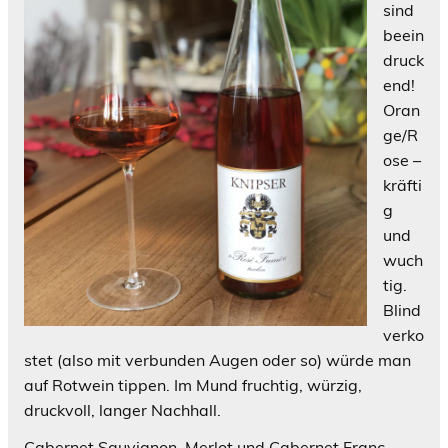
sind
beein
druck
end!
Oran
ge/R
ose –
kräfti
g
und
wuch
tig.
Blind
verko
stet (also mit verbunden Augen oder so) würde man
auf Rotwein tippen. Im Mund fruchtig, würzig,
druckvoll, langer Nachhall.
Cabernet Sauvignon, Merlot und Cabernet Franc …