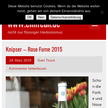
Skip
to
Diese Website benutzt Cookies. Wenn du die Website weiter
content
nutzt, gehen wir von deinem Einverständnis aus.
OK
Nein
Datenschutzerklärung
wwW.einfreun.de
nicht nur flüssiger Hedonismus
Knipser – Rose Fume 2015
24. März 2019
Sven Tissot
Kommentar hinterlassen
Scho
n die
Farb
e und
Nase