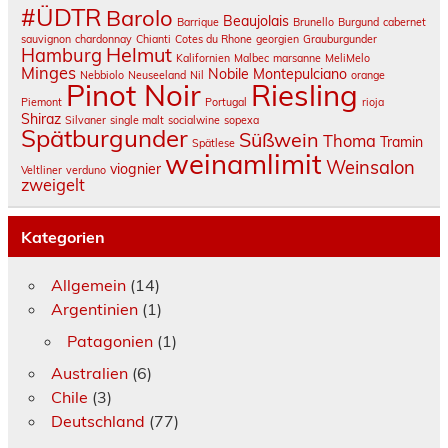
#ÜDTR
Barolo
Beaujolais
Barrique
Brunello
Burgund
cabernet
sauvignon
chardonnay
Chianti
Cotes du Rhone
georgien
Grauburgunder
Helmut
Hamburg
Kalifornien
Malbec
marsanne
MeliMelo
Minges
Nobile Montepulciano
Nebbiolo
Neuseeland
Nil
orange
Pinot Noir
Riesling
Piemont
Portugal
rioja
Shiraz
Silvaner
single malt
socialwine
sopexa
Spätburgunder
Süßwein
Thoma
Tramin
Spätlese
weinamlimit
Weinsalon
viognier
Veltliner
verduno
zweigelt
Kategorien
Allgemein
(14)
Argentinien
(1)
Patagonien
(1)
Australien
(6)
Chile
(3)
Deutschland
(77)