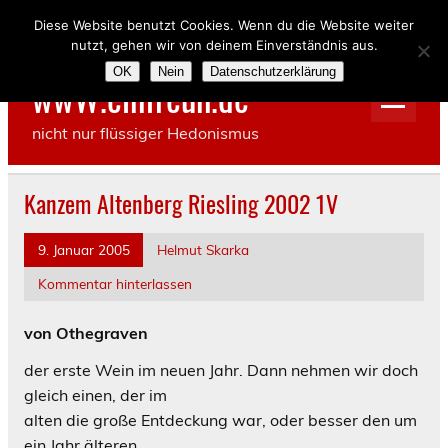
Skip
to
Diese Website benutzt Cookies. Wenn du die Website weiter
content
nutzt, gehen wir von deinem Einverständnis aus.
OK
Nein
Datenschutzerklärung
wwW.einfreun.de
nicht nur flüssiger Hedonismus
Kanzem Altenberg Riesling 2002 1V
9. Januar 2005
Helmut Skarka
Kommentar hinterlassen
von Othegraven
der erste Wein im neuen Jahr. Dann nehmen wir doch
gleich einen, der im
alten die große Entdeckung war, oder besser den um
ein Jahr älteren