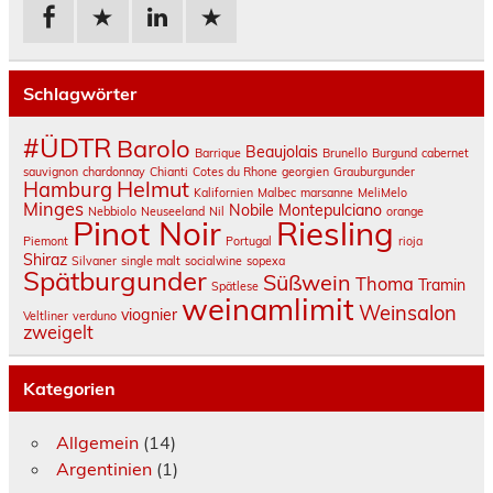
Schlagwörter
#ÜDTR
Barolo
Beaujolais
Barrique
Brunello
Burgund
cabernet
sauvignon
chardonnay
Chianti
Cotes du Rhone
georgien
Grauburgunder
Helmut
Hamburg
Kalifornien
Malbec
marsanne
MeliMelo
Minges
Nobile Montepulciano
Nebbiolo
Neuseeland
Nil
orange
Pinot Noir
Riesling
Piemont
Portugal
rioja
Shiraz
Silvaner
single malt
socialwine
sopexa
Spätburgunder
Süßwein
Thoma
Tramin
Spätlese
weinamlimit
Weinsalon
viognier
Veltliner
verduno
zweigelt
Kategorien
Allgemein
(14)
Argentinien
(1)