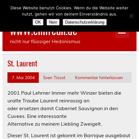
Skip
to
Diese Website benutzt Cookies. Wenn du die Website weiter
content
nutzt, gehen wir von deinem Einverständnis aus.
OK
Nein
Datenschutzerklärung
wwW.einfreun.de
nicht nur flüssiger Hedonismus
St. Laurent
7. Mai 2004
Sven Tissot
Kommentar hinterlassen
2001 Paul Lehrner
Immer mehr Winzer bieten die
uralte
Traube Laurent reinrassig an
oder ersetzen damit Cabernet Sauvignon in den
Cuvees. Eine interessante
Alternative zu meinem Liebling Zweigelt.
Dieser St. Laurent ist gekonnt im Barrique ausgebaut