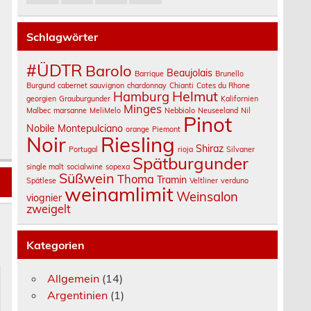
Schlagwörter
#ÜDTR
Barolo
Beaujolais
Barrique
Brunello
Burgund
cabernet sauvignon
chardonnay
Chianti
Cotes du Rhone
Helmut
Hamburg
georgien
Grauburgunder
Kalifornien
Minges
Malbec
marsanne
MeliMelo
Nebbiolo
Neuseeland
Nil
Pinot
Nobile Montepulciano
orange
Piemont
Noir
Riesling
Shiraz
Portugal
rioja
Silvaner
Spätburgunder
single malt
socialwine
sopexa
Süßwein
Thoma
Tramin
Spätlese
Veltliner
verduno
weinamlimit
Weinsalon
viognier
zweigelt
Kategorien
Allgemein
(14)
Argentinien
(1)