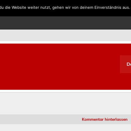
u die Website weiter nutzt, gehen wir von deinem Einverständnis aus.
SPANIEN
PORTUGAL
GRIECHENLAND
SÜDAFRIKA
D
Kommentar hinterlassen