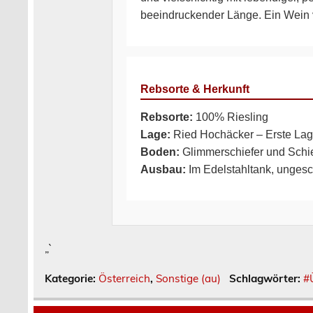
beeindruckender Länge. Ein Wein vo
Rebsorte & Herkunft
Rebsorte:
100% Riesling
Lage:
Ried Hochäcker – Erste La
Boden:
Glimmerschiefer und Schie
Ausbau:
Im Edelstahltank, unges
„`
Kategorie:
Österreich
,
Sonstige (au)
Schlagwörter:
#