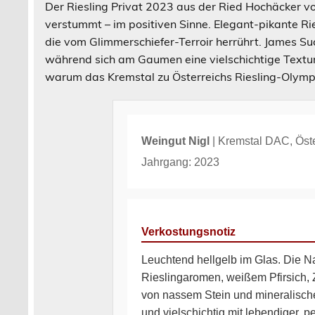
Der Riesling Privat 2023 aus der Ried Hochäcker vo
verstummt – im positiven Sinne. Elegant-pikante Rie
die vom Glimmerschiefer-Terroir herrührt. James Suc
während sich am Gaumen eine vielschichtige Textur m
warum das Kremstal zu Österreichs Riesling-Olymp 
Weingut Nigl
| Kremstal DAC, Öste
Jahrgang: 2023
Verkostungsnotiz
Leuchtend hellgelb im Glas. Die Na
Rieslingaromen, weißem Pfirsich, Zi
von nassem Stein und mineralische
und vielschichtig mit lebendiger, pe