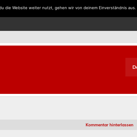
u die Website weiter nutzt, gehen wir von deinem Einverständnis aus.
SPANIEN
PORTUGAL
GRIECHENLAND
SÜDAFRIKA
D
Kommentar hinterlassen