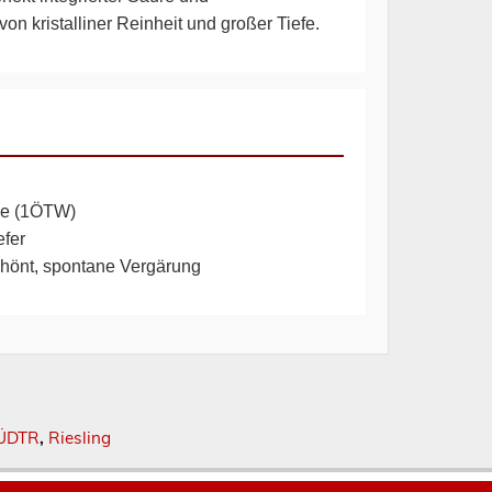
n kristalliner Reinheit und großer Tiefe.
ge (1ÖTW)
fer
chönt, spontane Vergärung
ÜDTR
,
Riesling