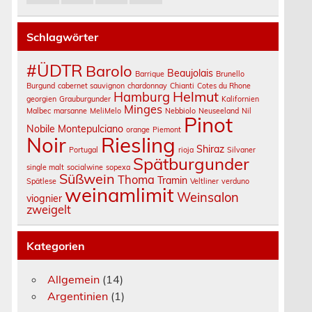
,
Schlagwörter
#ÜDTR
Barolo
Beaujolais
Barrique
Brunello
Burgund
cabernet sauvignon
chardonnay
Chianti
Cotes du Rhone
Helmut
Hamburg
georgien
Grauburgunder
Kalifornien
Minges
Malbec
marsanne
MeliMelo
Nebbiolo
Neuseeland
Nil
Pinot
Nobile Montepulciano
orange
Piemont
Noir
Riesling
Shiraz
Portugal
rioja
Silvaner
Spätburgunder
single malt
socialwine
sopexa
Süßwein
Thoma
Tramin
Spätlese
Veltliner
verduno
weinamlimit
Weinsalon
viognier
zweigelt
Kategorien
Allgemein
(14)
Argentinien
(1)