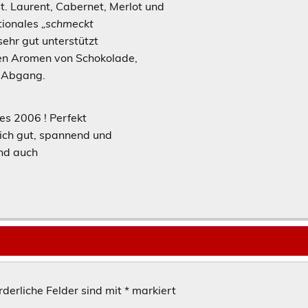
t. Laurent, Cabernet, Merlot und
ationales
„schmeckt
ehr gut unterstützt
en Aromen von Schokolade,
r Abgang.
es 2006 ! Perfekt
leich gut, spannend und
und auch
rderliche Felder sind mit
*
markiert