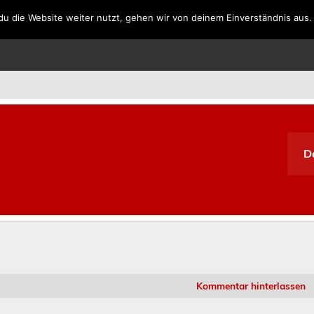
u die Website weiter nutzt, gehen wir von deinem Einverständnis aus.
SPANIEN
PORTUGAL
GRIECHENLAND
SÜDAFRIKA
D
Kommentar hinterlassen