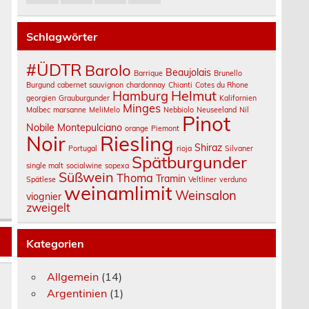
Schlagwörter
#ÜDTR
Barolo
Beaujolais
Barrique
Brunello
Burgund
cabernet sauvignon
chardonnay
Chianti
Cotes du Rhone
Helmut
Hamburg
georgien
Grauburgunder
Kalifornien
Minges
Malbec
marsanne
MeliMelo
Nebbiolo
Neuseeland
Nil
Pinot
Nobile Montepulciano
orange
Piemont
Noir
Riesling
Shiraz
Portugal
rioja
Silvaner
Spätburgunder
single malt
socialwine
sopexa
Süßwein
Thoma
Tramin
Spätlese
Veltliner
verduno
weinamlimit
Weinsalon
viognier
zweigelt
Kategorien
Allgemein
(14)
Argentinien
(1)